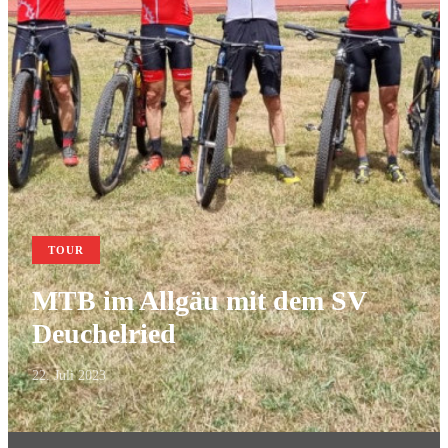
TOUR
MTB im Allgäu mit dem SV
Deuchelried
22. Juli 2023