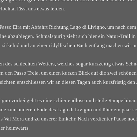
chtal lässt uns etwas leiden.
Passo Eira mit Abfahrt Richtung Lago di Livigno, um nach dem 
ne abzubiegen. Schmalspurig zieht sich hier ein Natur-Trail in 
irkelnd und an einem idyllischen Bach entlang machen wir u
n des schlechten Wetters, welches sogar kurzzeitig etwas Schn
n den Passo Trela, um einen kurzen Blick auf die zwei schöne
ichten entschliessen wir an diesen Tagen auch kurzfristig den
gno vorbei geht es eine schier endlose und steile Rampe hinauf
nde zum anderen Ende des Lago di Livigno und über ein paar s
 ins Val Mora und zu unserer Einkehr. Nach verdienter Pause no
der heimwärts.