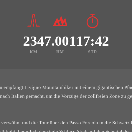
234
7.001
17:42
KM
HM
STD
 empfängt Livigno Mountainbiker mit einem gigantischen Pfad
 nach Italien gemacht, um die Vorzüge der zollfreien Zone zu 
r verwöhnt und die Tour über den Passo Forcola in die Schweiz 
ghlight. Lediglich der steile Schluss-Stich auf den Scheitel de